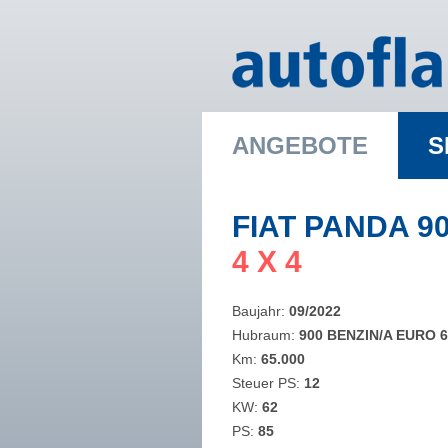
ANGEBOTE
S
FIAT PANDA 9
​4 X 4
Baujahr:
09/2022
Hubraum:
900 BENZIN/A EURO 6
Km:
65.000
Steuer PS:
12
KW:
62
PS:
85