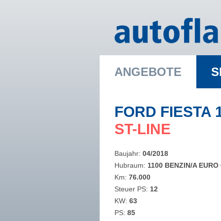
ANGEBOTE
S
FORD FIESTA 
​ST-LINE
Baujahr:
04/2018
Hubraum:
1100 BENZIN/A EURO 
Km:
76.000
Steuer PS:
12
KW:
63
PS:
85