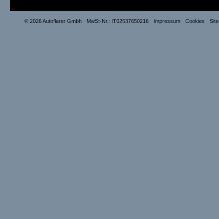
© 2026 Autoflarer Gmbh
MwSt-Nr.: IT02537650216
Impressum
Cookies
Sit