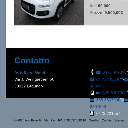
Km:
90.000
Prezzo:
9.500,00€
Contatto
Autoflarer Gmbh
0473 449090
Via J. Weingartner, 60
0473 449090
">
39022 Lagundo
449090
335 8307000
335 8307000
">
8307000
0473 221557
© 2026 Autoflarer Gmbh
Part. IVA: IT02537650216
Credits
Cookie
Sitemap