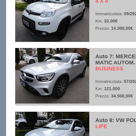
​4 X 4
Immatricolata:
09/20
Km:
32.000
Prezzo:
14.300,00€
Auto 7: MERCE
MATIC AUTOM.
​BUSINESS
Immatricolata:
07/20
Km:
121.000
Prezzo:
34.500,00€
Auto 8: VW PO
​LIFE