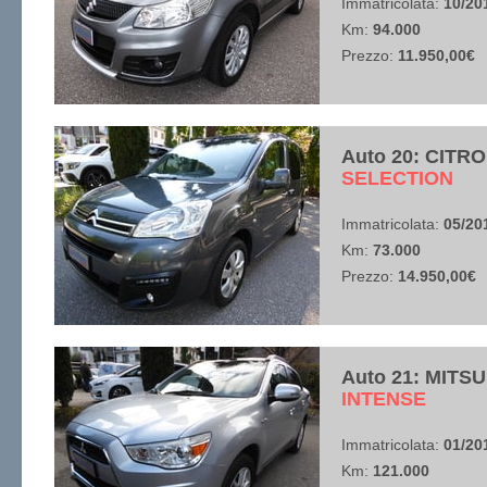
Immatricolata:
10/20
Km:
94.000
Prezzo:
11.950,00€
Auto 20: CITR
​SELECTION
Immatricolata:
05/20
Km:
73.000
Prezzo:
14.950,00€
Auto 21: MITSU
​INTENSE
Immatricolata:
01/20
Km:
121.000