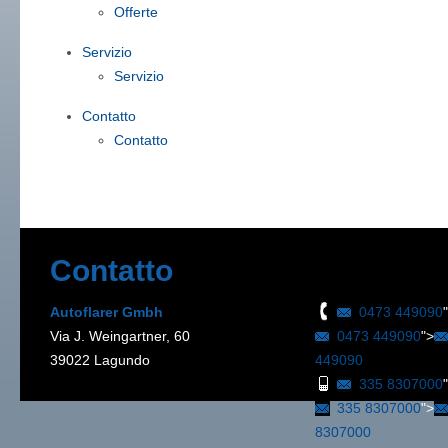
Offerte
Servizio
Servizio
Contatto
Contatto
Contatto
Autoflarer Gmbh
0473 449090
Via J. Weingartner, 60
0473 449090
">
39022 Lagundo
449090
335 8307000
335 8307000
">
8307000