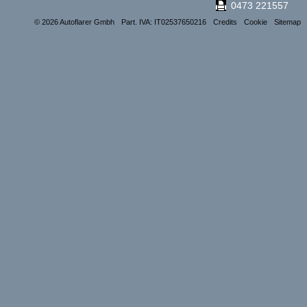
0473 221557
© 2026 Autoflarer Gmbh
Part. IVA: IT02537650216
Credits
Cookie
Sitemap