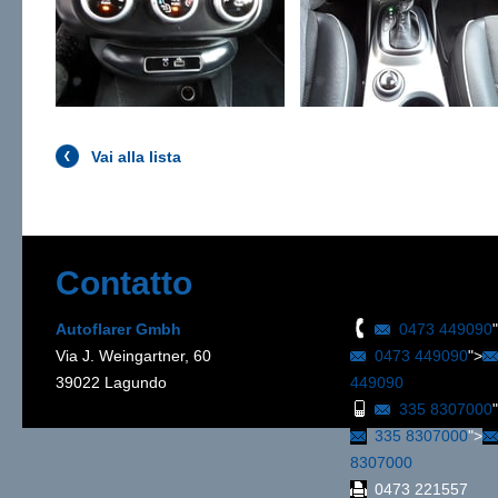
Vai alla lista
Contatto
Autoflarer Gmbh
0473 449090
Via J. Weingartner, 60
0473 449090
">
39022 Lagundo
449090
335 8307000
335 8307000
">
8307000
0473 221557